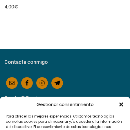
4,00
€
Contacta conmigo
Cecilia O’Grady
Gestionar consentimiento
Teléfono:
+34 611559577
Para ofrecer las mejores experiencias, utilizamos tecnologías
como las cookies para almacenar y/o acceder a la información
Email:
info@controlasoconfias.com
del dispositivo. El consentimiento de estas tecnologías nos