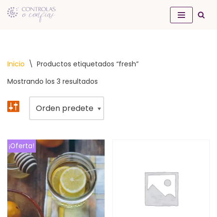
Saltar
al
contenido
Inicio
\
Productos etiquetados “fresh”
Mostrando los 3 resultados
¡Oferta!