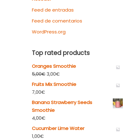
Feed de entradas
Feed de comentarios
WordPress.org
Top rated products
Oranges Smoothie
5,00
€
3,00
€
Fruits Mix Smoothie
7,00
€
Banana Strawberry Seeds
Smoothie
4,00
€
Cucumber Lime Water
1,00
€