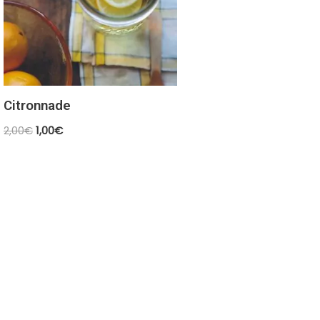
Citronnade
2,00
€
1,00
€