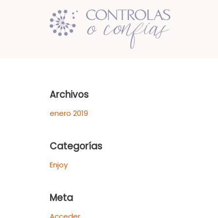
Saltar
al
contenido
Archivos
enero 2019
Categorías
Enjoy
Meta
Acceder